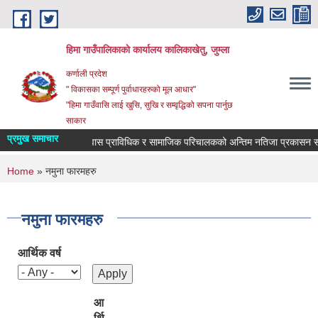
Skip to main content
हिमा गाउँपालिकाकाे कार्यालय कालिकाखेतु, जुम्ला
कर्णाली प्रदेश
" विकासका सम्पूर्ण पुर्वाधारहरुको मूल आधार"
"हिमा गाउँवासि लाई खुसि, सुखि र सम्वृद्धिको सपना पार्नुछ
साकार
प्रमुख समाचार
वास प्राविधिक र सामाजिक परिचालकको अन्तिम नतिजा प्रकासन सम्वन
You are here
Home
» नमुना फारमहरु
नमुना फारमहरु
आर्थिक वर्ष
आ