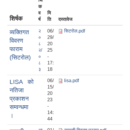
र्थि
क
व
मि
शिर्षक
र्ष
ति
दस्तावेज
२
06/
सिटरोल.pdf
व्यक्तिगत
०
29/
विवरण
८
20
फाराम
२/
25
(सिटरोल)
०
-
८
17:
३
18
06/
lisa.pdf
LISA को
15/
नतिजा
20
प्रकाशन
23
सम्वन्धमा
-
14:
।
44