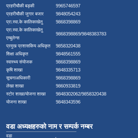
प्रहरीचौकी बड्की
9965746597
प्रहरीचौकी जुगार बजार
9848054243
प्रा.स्वा.के कालिकाखेतु
9868398869
प्रा.स्वा.के कालिकाखेतु
9868398869/9848383783
एम्बुलेन्स
प्रमुख प्रशासकिय अधिकृत
9858320438
शिक्षा अधिकृत
9848561555
स्वास्थ्य संयोजक
9868398869
कृषि शाखा
9848335713
सूचनाअधिकारी
9868398869
लेखा शाखा
9860933819
स्टाेर शाखा/योजना शाखा
9848302062/9858320438
योजना शाखा
9848343596
वडा अध्यक्षहरुको नाम र सम्पर्क नम्बर
वडा