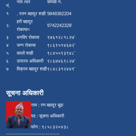
नाम /थर
सम्पर्क न.
नं.
१
. रतन बहादुर शाही
9848382204
हरी बहादुर
२.
9742242328'
रोकाया<
३
धनविर रोकाया
९७६१२८१८२७'
४
जग्ग रोकाया
९८६९५१४६७२'
५
कालो शाही
९८४५५९३९४८'
६
उपराज अधिकारी
९८६७४६९८२७'
७
विक्रम बहादुर शाही
९८४८३१२४४९'
सूचना अधिकारी
नाम : रण बहादुर बुढा
पद : सूचना अधिकारी
फोन : ९८५८३२०४३८