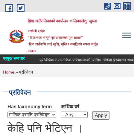
Skip to main content
हिमा गाउँपालिकाकाे कार्यालय कालिकाखेतु, जुम्ला
कर्णाली प्रदेश
" विकासका सम्पूर्ण पुर्वाधारहरुको मूल आधार"
"हिमा गाउँवासि लाई खुसि, सुखि र सम्वृद्धिको सपना पार्नुछ
साकार
प्रमुख समाचार
वास प्राविधिक र सामाजिक परिचालकको अन्तिम नतिजा प्रकासन सम्वन्
You are here
Home
» प्रतिवेदन
प्रतिवेदन
Has taxonomy term
आर्थिक वर्ष
केहि पनि भेटिएन ।