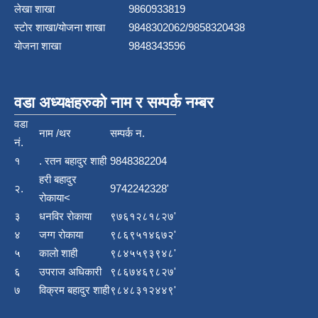
लेखा शाखा
9860933819
स्टाेर शाखा/योजना शाखा
9848302062/9858320438
योजना शाखा
9848343596
वडा अध्यक्षहरुको नाम र सम्पर्क नम्बर
वडा
नाम /थर
सम्पर्क न.
नं.
१
. रतन बहादुर शाही
9848382204
हरी बहादुर
२.
9742242328'
रोकाया<
३
धनविर रोकाया
९७६१२८१८२७'
४
जग्ग रोकाया
९८६९५१४६७२'
५
कालो शाही
९८४५५९३९४८'
६
उपराज अधिकारी
९८६७४६९८२७'
७
विक्रम बहादुर शाही
९८४८३१२४४९'