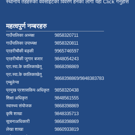
स्थानीय तहहरुको वेवसाईटको विवरण हेर्नका लागी यहाँ Click गर्नुहोस
महत्वपुर्ण नम्बरहरु
गाउँपालिका अध्यक्ष
9858320711
गाउँपालिका उपाध्यक्ष
9858320811
प्रहरीचौकी बड्की
9965746597
प्रहरीचौकी जुगार बजार
9848054243
प्रा.स्वा.के कालिकाखेतु
9868398869
प्रा.स्वा.के कालिकाखेतु
9868398869/9848383783
एम्बुलेन्स
प्रमुख प्रशासकिय अधिकृत
9858320438
शिक्षा अधिकृत
9848561555
स्वास्थ्य संयोजक
9868398869
कृषि शाखा
9848335713
सूचनाअधिकारी
9868398869
लेखा शाखा
9860933819