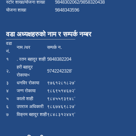
स्टाेर शाखा/योजना शाखा
9848302062/9858320438
योजना शाखा
9848343596
वडा अध्यक्षहरुको नाम र सम्पर्क नम्बर
वडा
नाम /थर
सम्पर्क न.
नं.
१
. रतन बहादुर शाही
9848382204
हरी बहादुर
२.
9742242328'
रोकाया<
३
धनविर रोकाया
९७६१२८१८२७'
४
जग्ग रोकाया
९८६९५१४६७२'
५
कालो शाही
९८४५५९३९४८'
६
उपराज अधिकारी
९८६७४६९८२७'
७
विक्रम बहादुर शाही
९८४८३१२४४९'