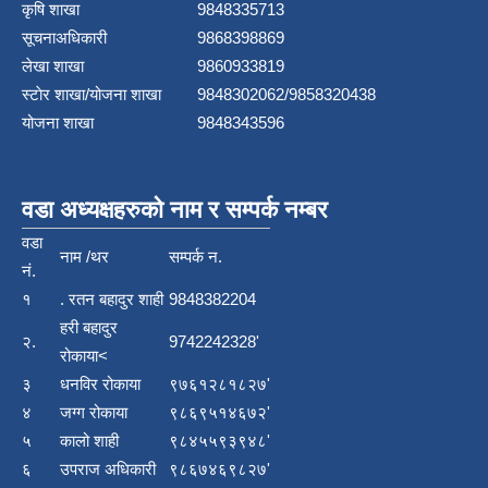
कृषि शाखा
9848335713
सूचनाअधिकारी
9868398869
लेखा शाखा
9860933819
स्टाेर शाखा/योजना शाखा
9848302062/9858320438
योजना शाखा
9848343596
वडा अध्यक्षहरुको नाम र सम्पर्क नम्बर
वडा
नाम /थर
सम्पर्क न.
नं.
१
. रतन बहादुर शाही
9848382204
हरी बहादुर
२.
9742242328'
रोकाया<
३
धनविर रोकाया
९७६१२८१८२७'
४
जग्ग रोकाया
९८६९५१४६७२'
५
कालो शाही
९८४५५९३९४८'
६
उपराज अधिकारी
९८६७४६९८२७'