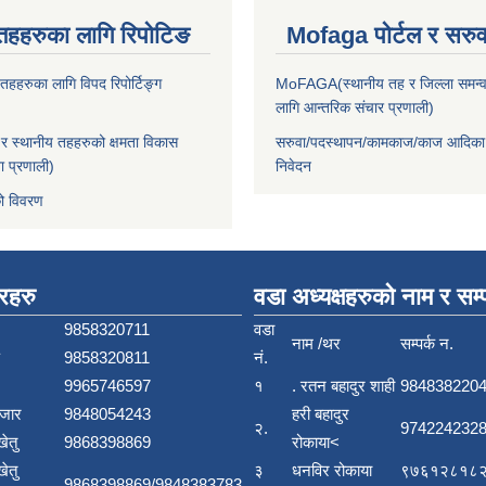
तहहरुका लागि रिपोटिङ
Mofaga पोर्टल र सरुवा
हहरुका लागि विपद रिपोर्टिङ्ग
MoFAGA(स्थानीय तह र जिल्ला समन्व
लागि आन्तरिक संचार प्रणाली)
 स्थानीय तहहरुको क्षमता विकास
सरुवा/पदस्थापन/कामकाज/काज आदिका
ा प्रणाली)
निवेदन
ो विवरण
बरहरु
वडा अध्यक्षहरुको नाम र सम्प
9858320711
वडा
नाम /थर
सम्पर्क न.
9858320811
नं.
9965746597
१
. रतन बहादुर शाही
984838220
बजार
9848054243
हरी बहादुर
२.
9742242328
खेतु
9868398869
रोकाया<
खेतु
३
धनविर रोकाया
९७६१२८१८२
9868398869/9848383783