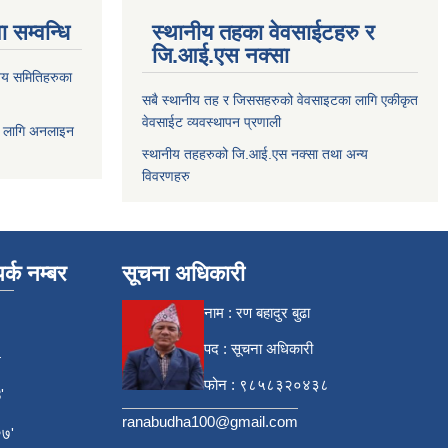
 सम्वन्धि
स्थानीय तहका वेवसाईटहरु र
जि.आई.एस नक्सा
य समितिहरुका
सबै स्थानीय तह र जिससहरुको वेवसाइटका लागि एकीकृत
वेवसाईट व्यवस्थापन प्रणाली
 लागि अनलाइन
स्थानीय तहहरुको जि.आई.एस नक्सा तथा अन्य
विवरणहरु
र्क नम्बर
सूचना अधिकारी
नाम : रण बहादुर बुढा
पद : सूचना अधिकारी
4
फोन : ९८५८३२०४३८
'
ranabudha100@gmail.com
७'