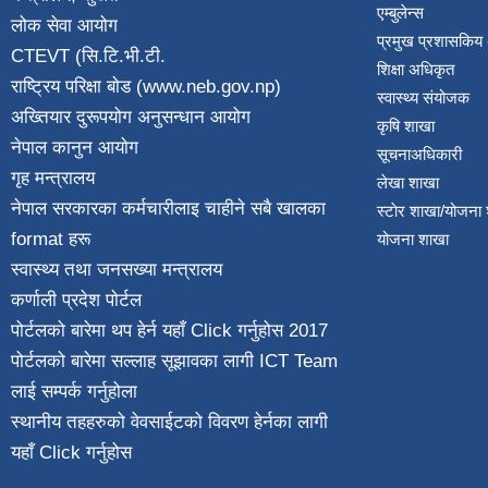
एम्बुलेन्स
लोक सेवा आयोग
प्रमुख प्रशासकिय
CTEVT (सि.टि.भी.टी.
शिक्षा अधिकृत
राष्ट्रिय परिक्षा बाेड (www.neb.gov.np)
स्वास्थ्य संयोजक
अख्तियार दुरूपयोग अनुसन्धान आयोग
कृषि शाखा
नेपाल कानुन आयाेग
सूचनाअधिकारी
गृह मन्त्रालय
लेखा शाखा
नेपाल सरकारका कर्मचारीलाइ चाहीने सबै खालका
स्टाेर शाखा/योजना
format हरू
योजना शाखा
स्वास्थ्य तथा जनस‌ख्या मन्त्रालय
कर्णाली प्रदेश पाेर्टल
पोर्टलको बारेमा थप हेर्न
यहाँ Click गर्नुहोस
2017
पोर्टलको बारेमा सल्लाह सूझावका लागी
ICT Team
लाई सम्पर्क गर्नुहोला
स्थानीय तहहरुको वेवसाईटको विवरण हेर्नका लागी
यहाँ Click गर्नुहोस