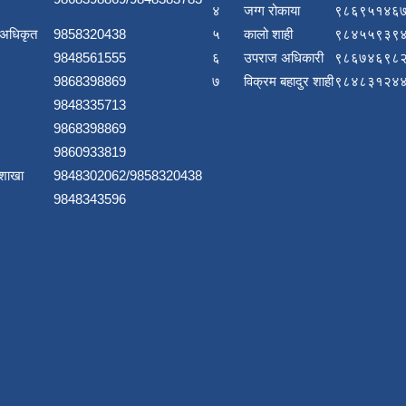
४
जग्ग रोकाया
९८६९५१४६७
 अधिकृत
9858320438
५
कालो शाही
९८४५५९३९४
9848561555
६
उपराज अधिकारी
९८६७४६९८२
9868398869
७
विक्रम बहादुर शाही
९८४८३१२४४
9848335713
9868398869
9860933819
 शाखा
9848302062/9858320438
9848343596