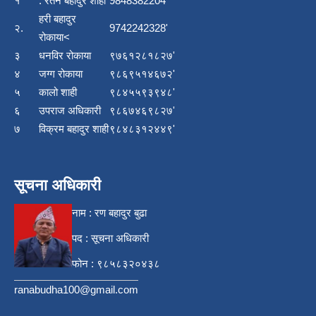
१
. रतन बहादुर शाही
9848382204
हरी बहादुर
२.
9742242328'
रोकाया<
३
धनविर रोकाया
९७६१२८१८२७'
४
जग्ग रोकाया
९८६९५१४६७२'
५
कालो शाही
९८४५५९३९४८'
६
उपराज अधिकारी
९८६७४६९८२७'
७
विक्रम बहादुर शाही
९८४८३१२४४९'
सूचना अधिकारी
नाम : रण बहादुर बुढा
पद : सूचना अधिकारी
फोन : ९८५८३२०४३८
ranabudha100@gmail.com