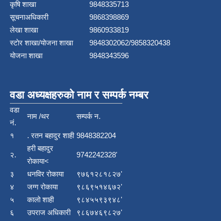
कृषि शाखा
9848335713
सूचनाअधिकारी
9868398869
लेखा शाखा
9860933819
स्टाेर शाखा/योजना शाखा
9848302062/9858320438
योजना शाखा
9848343596
वडा अध्यक्षहरुको नाम र सम्पर्क नम्बर
वडा
नाम /थर
सम्पर्क न.
नं.
१
. रतन बहादुर शाही
9848382204
हरी बहादुर
२.
9742242328'
रोकाया<
३
धनविर रोकाया
९७६१२८१८२७'
४
जग्ग रोकाया
९८६९५१४६७२'
५
कालो शाही
९८४५५९३९४८'
६
उपराज अधिकारी
९८६७४६९८२७'