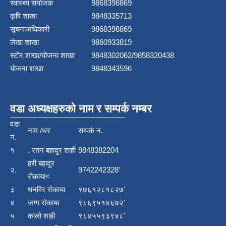
स्वास्थ्य संयोजक
9868398869
कृषि शाखा
9848335713
सूचनाअधिकारी
9868398869
लेखा शाखा
9860933819
स्टाेर शाखा/योजना शाखा
9848302062/9858320438
योजना शाखा
9848343596
वडा अध्यक्षहरुको नाम र सम्पर्क नम्बर
वडा
नाम /थर
सम्पर्क न.
नं.
१
. रतन बहादुर शाही
9848382204
हरी बहादुर
२.
9742242328'
रोकाया<
३
धनविर रोकाया
९७६१२८१८२७'
४
जग्ग रोकाया
९८६९५१४६७२'
५
कालो शाही
९८४५५९३९४८'