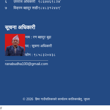
६
उपराज अधिकारी
९८६७४६९८२७'
७
विक्रम बहादुर शाही
९८४८३१२४४९'
सूचना अधिकारी
नाम : रण बहादुर बुढा
पद : सूचना अधिकारी
फोन : ९८५८३२०४३८
ranabudha100@gmail.com
© 2026 हिमा गाउँपालिकाकाे कार्यालय कालिकाखेतु, जुम्ला
//